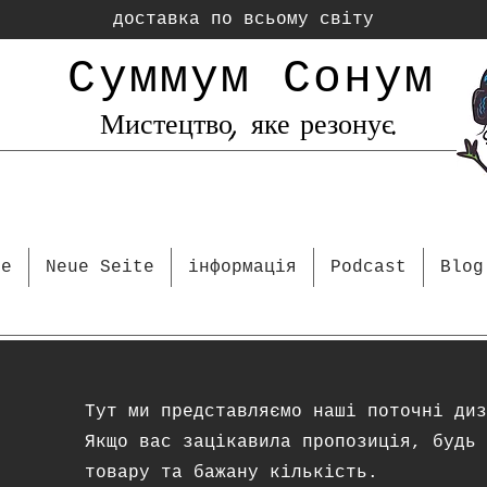
доставка по всьому світу
Суммум Сонум
Мистецтво, яке резонує.
te
Neue Seite
інформація
Podcast
Blog
Тут ми представляємо наші поточні диз
Якщо вас зацікавила пропозиція, будь 
товару та бажану кількість.