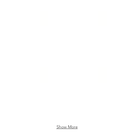
ematters
05_savetheart
06_musik_mus
rachen_rosa_blau
08_sprachen_turkis_rot
09_sprachen_s
Show More