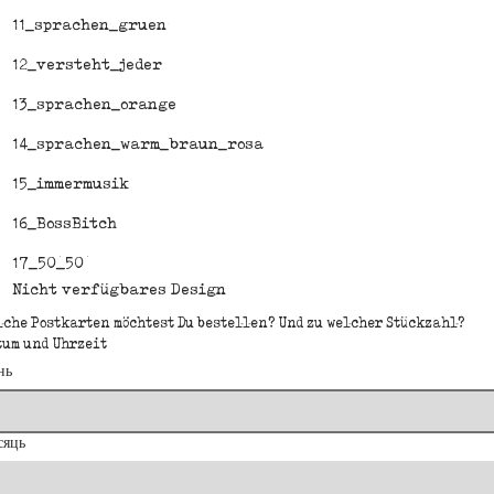
11_sprachen_gruen
12_versteht_jeder
13_sprachen_orange
14_sprachen_warm_braun_rosa
15_immermusik
16_BossBitch
17_50_50
Nicht verfügbares Design
lche Postkarten möchtest Du bestellen? Und zu welcher Stückzahl?
tum und Uhrzeit
нь
сяць