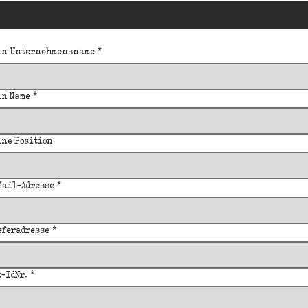
in Unternehmensname
*
in Name
*
ine Position
Mail-Adresse
*
eferadresse
*
t-IdNr.
*