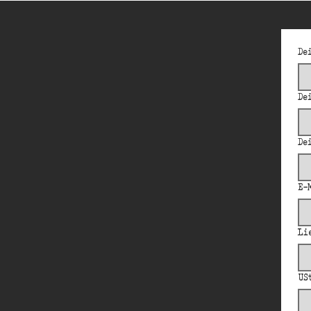
De
De
De
E-
Li
US