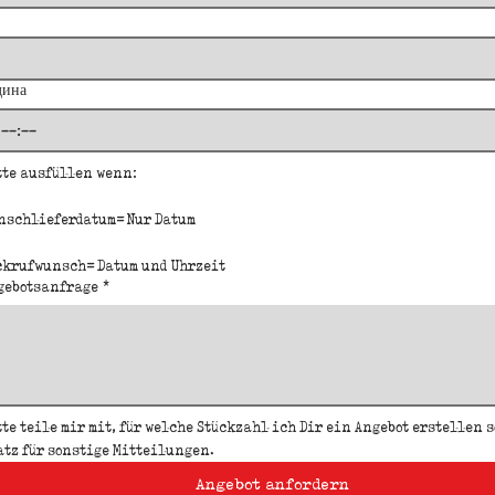
дина
:
Bitte ausfüllen wenn: 
nschlieferdatum= Nur Datum
ckrufwunsch= Datum und Uhrzeit
gebotsanfrage
*
te teile mir mit, für welche Stückzahl ich Dir ein Angebot erstellen so
atz für sonstige Mitteilungen.
Angebot anfordern