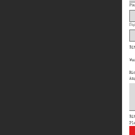
Рік
Го
Wu
Rü
An
Bit
Pl