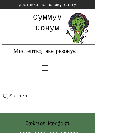
доставка по всьому світу
Суммум
Сонум
Мистецтво, яке резонує.
Suchen ...
Grünes Projekt