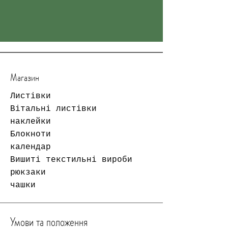
Магазин
Листівки
Вітальні листівки
наклейки
Блокноти
календар
Вишиті текстильні вироби
рюкзаки
чашки
Умови та положення