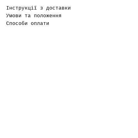
Інструкції з доставки
Умови та положення
Способи оплати
Найчастіші запитання
Файли cookie
вихідний матеріал
контакт
contact@sylviaapfelschorle.d
e