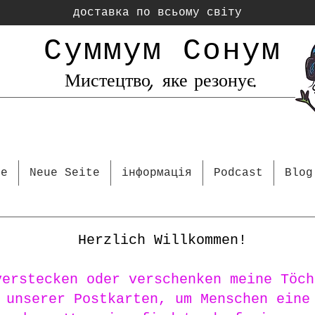
доставка по всьому світу
Суммум Сонум
Мистецтво, яке резонує.
te
Neue Seite
інформація
Podcast
Blog
Herzlich Willkommen!
verstecken oder verschenken meine Töch
 unserer Postkarten, um Menschen eine