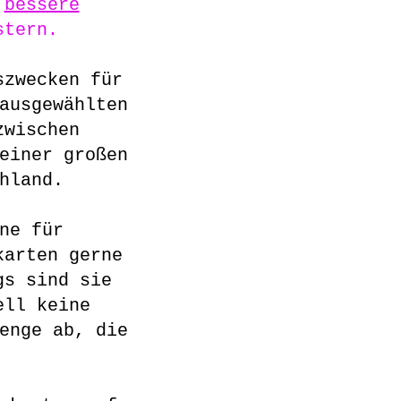
r
bessere
stern.
szwecken für
ausgewählten
zwischen
einer großen
chland.
ne für
karten gerne
gs sind sie
ell keine
enge ab, die