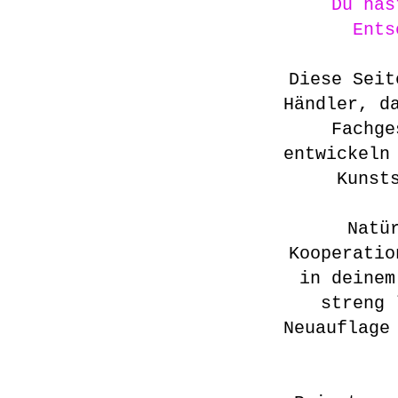
Du has
Ents
Diese Seit
Händler, d
Fachge
entwickeln
Kunst
Natü
Kooperatio
in deinem
streng 
Neuauflage