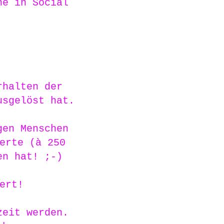
ne in Social
rhalten der
usgelöst hat.
gen Menschen
erte (à 250
en hat! ;-)
ert!
zeit werden.