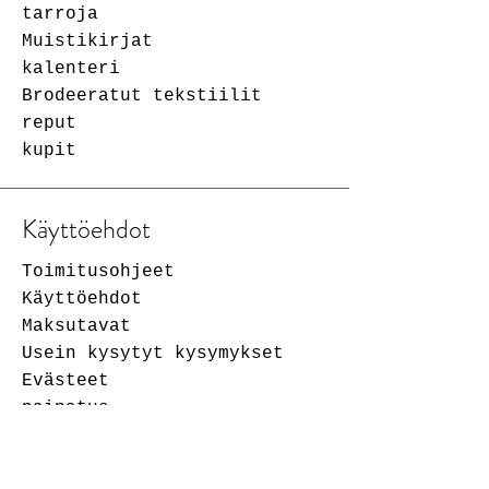
tarroja
Muistikirjat
kalenteri
Brodeeratut tekstiilit
reput
kupit
Käyttöehdot
Toimitusohjeet
Käyttöehdot
Maksutavat
Usein kysytyt kysymykset
Evästeet
painatus
yhteystiedot