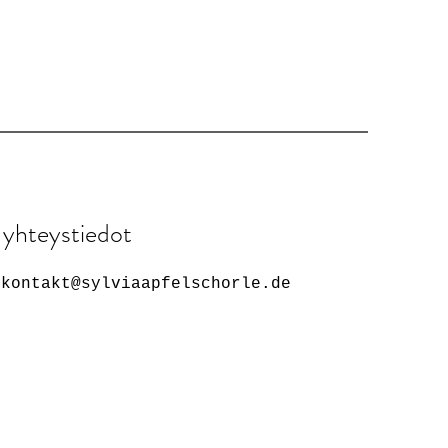
yhteystiedot
kontakt@sylviaapfelschorle.de