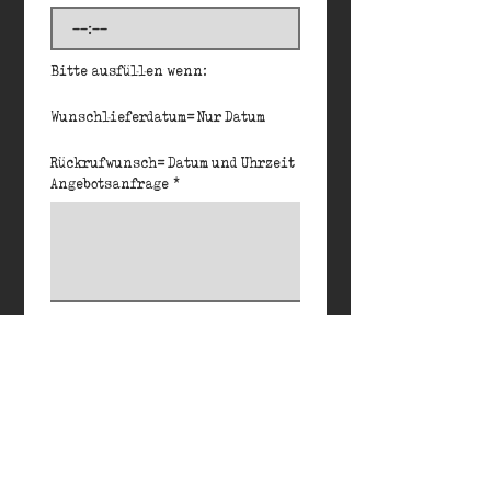
:
Bitte ausfüllen wenn: 
Wunschlieferdatum= Nur Datum
Rückrufwunsch= Datum und Uhrzeit
Angebotsanfrage
*
Bitte teile mir mit, für welche 
Stückzahl ich Dir ein Angebot 
erstellen soll. Platz für sonstige 
Mitteilungen.
Angebot anfordern