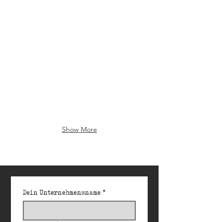
07_sprachen_rosa_blau
08_sprachen_turkis_rot
09_sprachen_schwarz_weiss
Show More
Dein Unternehmensname
*