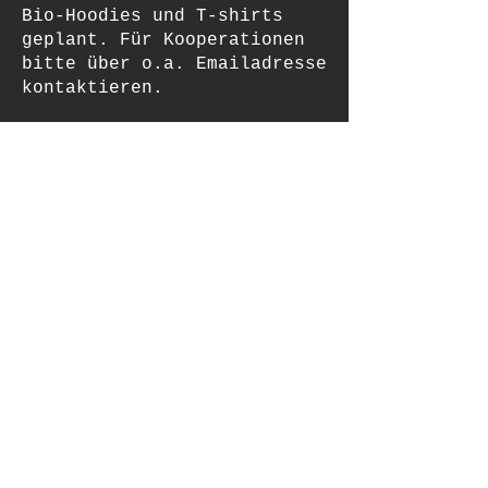
Bio-Hoodies und T-shirts
geplant. Für Kooperationen
bitte über o.a. Emailadresse
kontaktieren.
01_wunderschön_schwarz_weiss
02_wunderschön_schwarz_weiss_rot
03_kacken
04_lovematters
05_savetheart
06_musik_musik_kuss