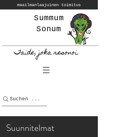
maailmanlaajuinen toimitus
Summum
Sonum
Taide, joka resonoi.
Suchen ...
Suunnitelmat