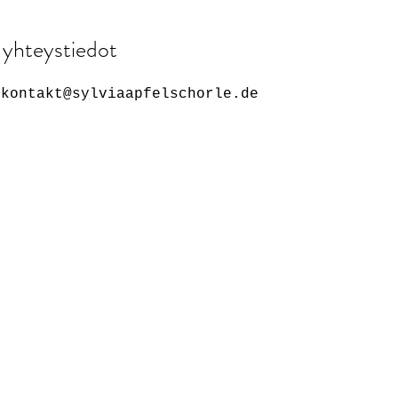
yhteystiedot
kontakt@sylviaapfelschorle.de