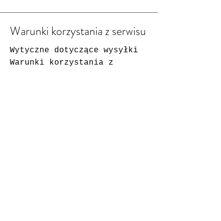
Warunki korzystania z serwisu
Wytyczne dotyczące wysyłki
Warunki korzystania z
serwisu
Metody płatności
Często zadawane pytania
Ciastka
odcisk
kontakt
kontakt@sylviaapfelschorle.d
e