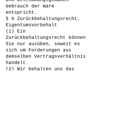
dem bestimmungsgemäßen
Gebrauch der Ware
entspricht.
§ 8 Zurückbehaltungsrecht,
Eigentumsvorbehalt
(1) Ein
Zurückbehaltungsrecht können
Sie nur ausüben, soweit es
sich um Forderungen aus
demselben Vertragsverhältnis
handelt.
(2) Wir behalten uns das
Eigentum an der Ware bis zum
vollständigen Ausgleich
aller Forderungen aus der
laufenden Geschäftsbeziehung
vor. Vor Übergang des
Eigentums an der
Vorbehaltsware ist eine
Verpfändung oder
Sicherheitsübereignung nicht