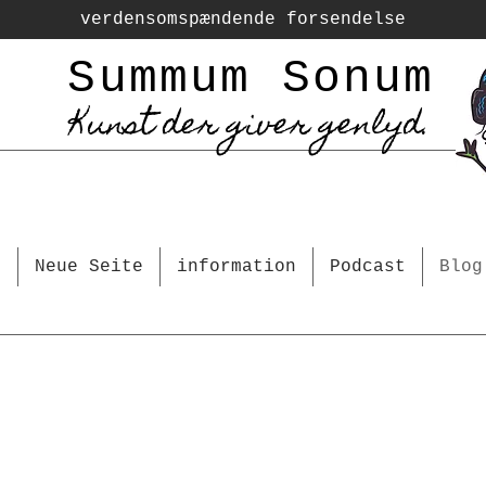
verdensomspændende forsendelse
Summum Sonum
Kunst der giver genlyd.
e
Neue Seite
information
Podcast
Blog